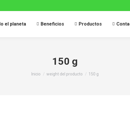
 el planeta
Beneficios
Productos
Conta
150 g
Estás aquí:
Inicio
weight del producto
150 g