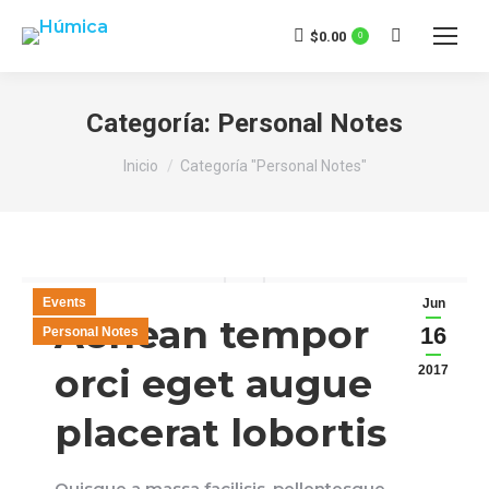
$
0.00
0
Buscar:
Categoría:
Personal Notes
Estás aquí:
Inicio
Categoría "Personal Notes"
Events
Jun
Aenean tempor
16
Personal Notes
orci eget augue
2017
placerat lobortis
Quisque a massa facilisis, pellentesque