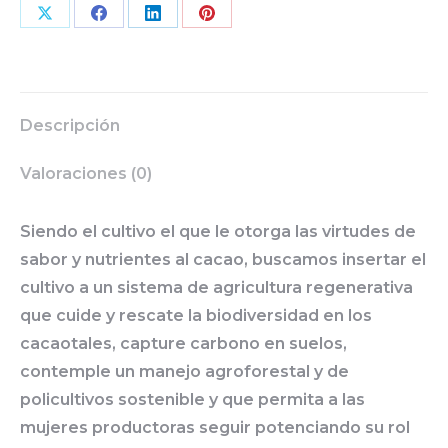
Share
Share
Share
Share
on
on
on
on
X
Facebook
LinkedIn
Pinterest
Descripción
Valoraciones (0)
Siendo el cultivo el que le otorga las virtudes de
sabor y nutrientes al cacao, buscamos insertar el
cultivo a un sistema de agricultura regenerativa
que cuide y rescate la biodiversidad en los
cacaotales, capture carbono en suelos,
contemple un manejo agroforestal y de
policultivos sostenible y que permita a las
mujeres productoras seguir potenciando su rol