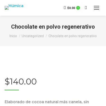
$
0.00
0
Buscar:
Chocolate en polvo regenerativo
Estás aquí:
Inicio
Uncategorized
Chocolate en polvo regenerativo
$
140.00
Elaborado de cocoa natural más canela, sin