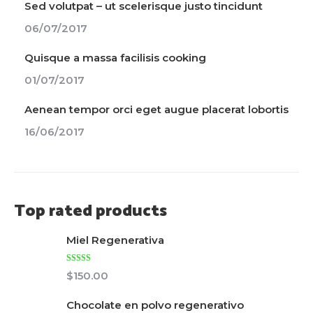
Sed volutpat – ut scelerisque justo tincidunt
06/07/2017
Quisque a massa facilisis cooking
01/07/2017
Aenean tempor orci eget augue placerat lobortis
16/06/2017
Top rated products
Miel Regenerativa
Valorado
$
150.00
con
5.00
de
5
Chocolate en polvo regenerativo